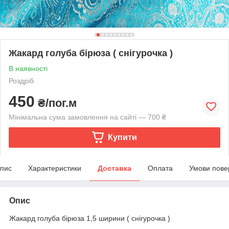
Жакард голуба бірюза ( снігурочка )
В наявності
Роздріб
450
₴/пог.м
Мінімальна сума замовлення на сайті — 700 ₴
Купити
пис
Характеристики
Доставка
Оплата
Умови пове
Опис
Жакард голуба бірюза 1,5 ширини ( снігурочка )