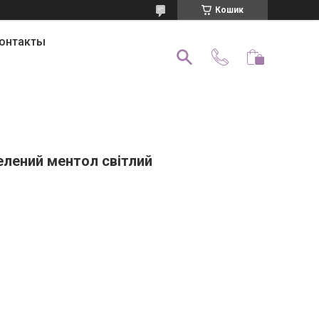
Кошик
онтакты
елений ментол світлий