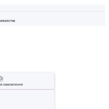
вленістю
ля замовлення