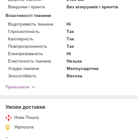
Візерунки і принти
Без візерунків і принтів
Властивості тканини
Водотривкість тканини
Ні
Гігроскопічність
Так
Капілярність
Так
Повітропроникність
Так
Електризованість
Ні
Еластичність тканини
Низька
Усадка тканини
Малоусадочна
Зносостійкість
Висока
Приховати
Умови доставки
Нова Пошта
Укрпошта