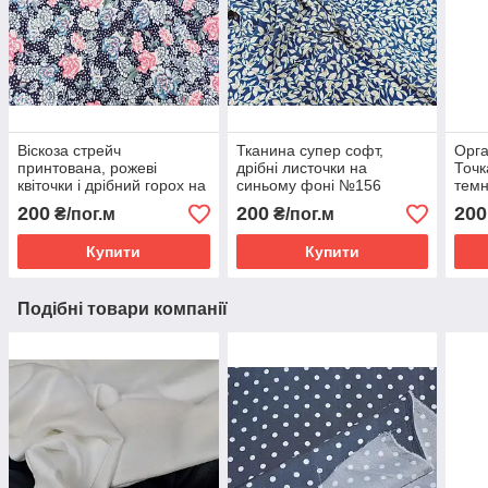
Віскоза стрейч
Тканина супер софт,
Орга
принтована, рожеві
дрібні листочки на
Точк
квіточки і дрібний горох на
синьому фоні №156
темн
темно синьому фоні.
200
200
200
₴/пог.м
₴/пог.м
(ширина 1,70м) №818
Купити
Купити
Подібні товари компанії