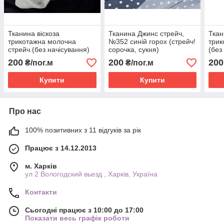
Тканина віскоза
Тканина Джинс стрейч,
Ткан
трикотажна молочна
№352 синій горох (стрейч!
трик
стрейч.(без начісування)
сорочка, сукня)
(без
200
200
200
₴/пог.м
₴/пог.м
Купити
Купити
Про нас
100% позитивних з 11 відгуків за рік
Працює з 14.12.2013
м. Харків
ул 2 Вологодский вьезд , Харків, Україна
Контакти
Сьогодні працює з 10:00 до 17:00
Показати весь графік роботи