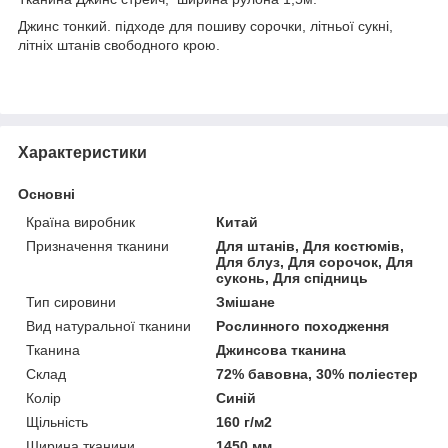
Джинс тонкий. підходе для пошиву сорочки, літньої сукні,
літніх штанів свободного крою.
Характеристики
Основні
Країна виробник
Китай
Призначення тканини
Для штанів, Для костюмів,
Для блуз, Для сорочок, Для
суконь, Для спідниць
Тип сировини
Змішане
Вид натуральної тканини
Рослинного походження
Тканина
Джинсова тканина
Склад
72% бавовна, 30% поліестер
Колір
Синій
Щільність
160 г/м2
Ширина тканини
1450 мм