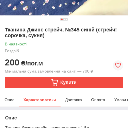
Тканина Джинс стрейч, №345 синій (стрейч!
сорочка, сукня)
В наявності
Роздріб
200
₴/пог.м
Мінімальна сума замовлення на сайті — 700 ₴
Купити
Опис
Характеристики
Доставка
Оплата
Умови 
Опис
Тканина Джинс стрейч, ширина рулона 1,5м.