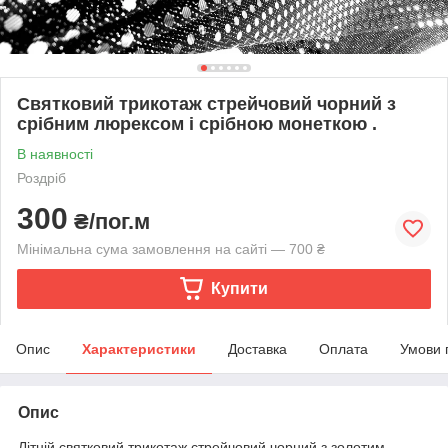
Святковий трикотаж стрейчовий чорний з
срібним люрексом і срібною монеткою .
В наявності
Роздріб
300
₴/пог.м
Мінімальна сума замовлення на сайті — 700 ₴
Купити
Опис
Характеристики
Доставка
Оплата
Умови 
Опис
Літній святковий трикотаж стрейчовий чорний з золотим