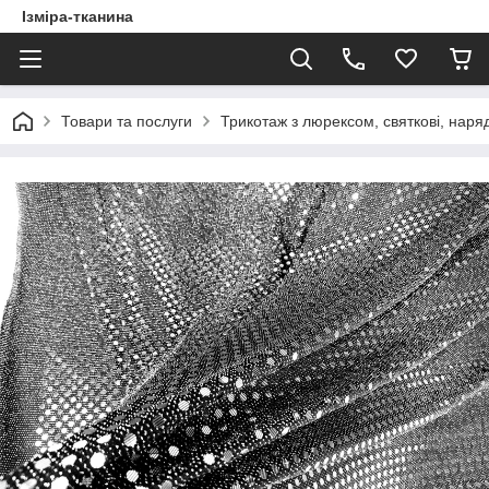
Ізміра-тканина
Товари та послуги
Трикотаж з люрексом, святкові, наряд