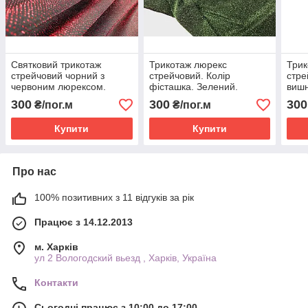
Святковий трикотаж
Трикотаж люрекс
Трик
стрейчовий чорний з
стрейчовий. Колір
стре
червоним люрексом.
фісташка. Зелений.
вишн
300
300
300
₴/пог.м
₴/пог.м
Купити
Купити
Про нас
100% позитивних з 11 відгуків за рік
Працює з 14.12.2013
м. Харків
ул 2 Вологодский вьезд , Харків, Україна
Контакти
Сьогодні працює з 10:00 до 17:00