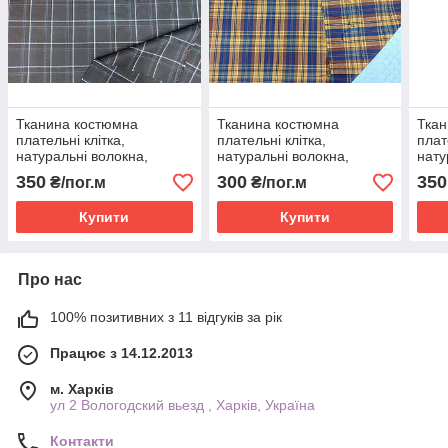
Тканина костюмна
Тканина костюмна
Ткан
плательні клітка,
плательні клітка,
плат
натуральні волокна,
натуральні волокна,
нату
слабкий стрейч
слабкий стрейч
слаб
350
300
350
₴/пог.м
₴/пог.м
(5%еластану) №312
(5%еластану) №309
(5%
Купити
Купити
Про нас
100% позитивних з 11 відгуків за рік
Працює з 14.12.2013
м. Харків
ул 2 Вологодский вьезд , Харків, Україна
Контакти