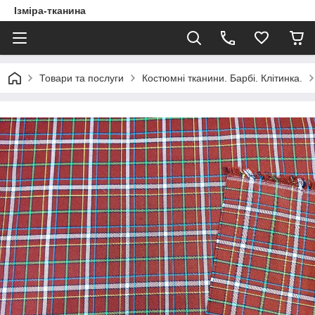
Ізміра-тканина
Товари та послуги
Костюмні тканини. Барбі. Клітинка.