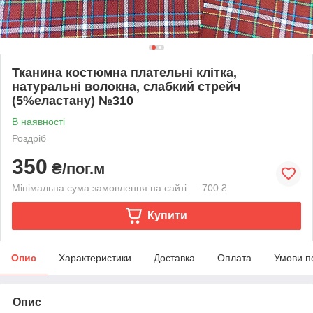
Тканина костюмна плательні клітка,
натуральні волокна, слабкий стрейч
(5%еластану) №310
В наявності
Роздріб
350
₴/пог.м
Мінімальна сума замовлення на сайті — 700 ₴
Купити
Опис
Характеристики
Доставка
Оплата
Умови п
Опис