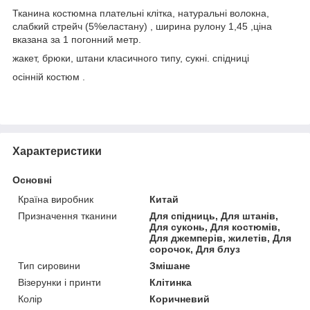
Тканина костюмна плательні клітка, натуральні волокна,
слабкий стрейч (5%еластану) , ширина рулону 1,45 ,ціна
вказана за 1 погонний метр.
жакет, брюки, штани класичного типу, сукні. спідниці
осінній костюм .
Характеристики
Основні
Країна виробник
Китай
Призначення тканини
Для спідниць, Для штанів,
Для суконь, Для костюмів,
Для джемперів, жилетів, Для
сорочок, Для блуз
Тип сировини
Змішане
Візерунки і принти
Клітинка
Колір
Коричневий