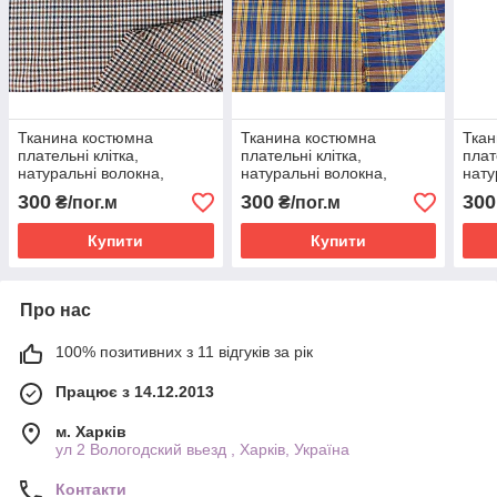
Тканина костюмна
Тканина костюмна
Ткан
плательні клітка,
плательні клітка,
плат
натуральні волокна,
натуральні волокна,
нату
слабкий стрейч
слабкий стрейч
слаб
300
300
300
₴/пог.м
₴/пог.м
(5%еластану) №321
(5%еластану) №309
(5%
Купити
Купити
Про нас
100% позитивних з 11 відгуків за рік
Працює з 14.12.2013
м. Харків
ул 2 Вологодский вьезд , Харків, Україна
Контакти