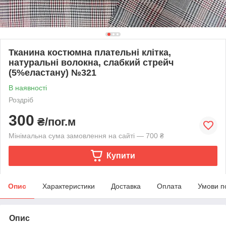
Тканина костюмна плательні клітка,
натуральні волокна, слабкий стрейч
(5%еластану) №321
В наявності
Роздріб
300
₴/пог.м
Мінімальна сума замовлення на сайті — 700 ₴
Купити
Опис
Характеристики
Доставка
Оплата
Умови п
Опис