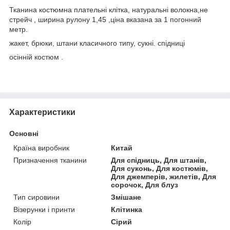
Тканина костюмна плательні клітка, натуральні волокна,не
стрейч , ширина рулону 1,45 ,ціна вказана за 1 погонний
метр.
жакет, брюки, штани класичного типу, сукні. спідниці
осінній костюм .
Характеристики
Основні
Країна виробник
Китай
Призначення тканини
Для спідниць, Для штанів,
Для суконь, Для костюмів,
Для джемперів, жилетів, Для
сорочок, Для блуз
Тип сировини
Змішане
Візерунки і принти
Клітинка
Колір
Сірий