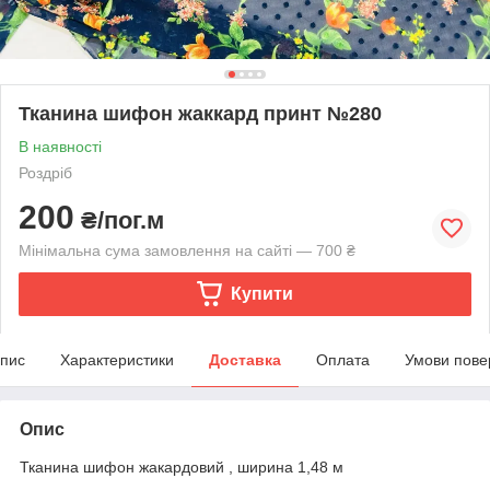
Тканина шифон жаккард принт №280
В наявності
Роздріб
200
₴/пог.м
Мінімальна сума замовлення на сайті — 700 ₴
Купити
пис
Характеристики
Доставка
Оплата
Умови пове
Опис
Тканина шифон жакардовий , ширина 1,48 м