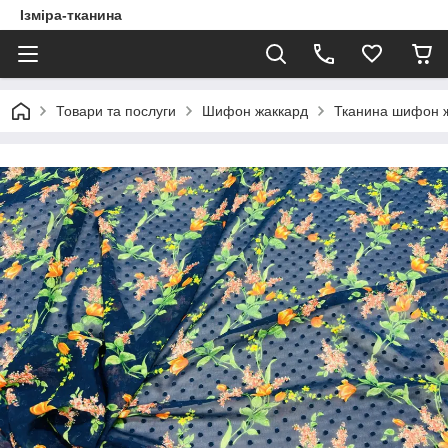
Ізміра-тканина
Товари та послуги
Шифон жаккард
Тканина шифон 