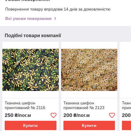
Повернення товару впродовж 14 днів за домовленістю
Всі умови повернення
Подібні товари компанії
Тканина шифон
Тканина шифон
Тка
принтований № 2116
принтований № 2123
при
250
200
200
₴/пог.м
₴/пог.м
Купити
Купити