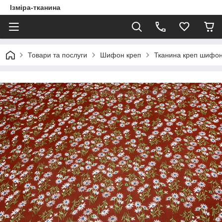
Ізміра-тканина
Товари та послуги
Шифон креп
Тканина креп шифо