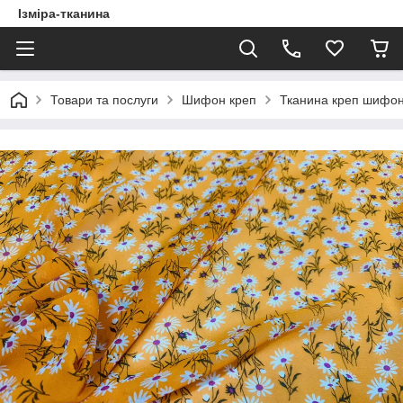
Ізміра-тканина
Товари та послуги
Шифон креп
Тканина креп шифо