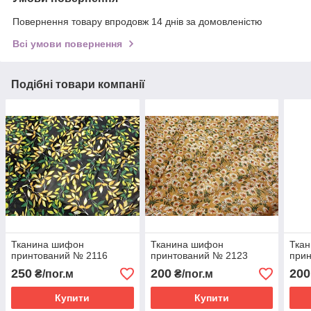
Повернення товару впродовж 14 днів за домовленістю
Всі умови повернення
Подібні товари компанії
Тканина шифон
Тканина шифон
Тка
принтований № 2116
принтований № 2123
при
250
200
200
₴/пог.м
₴/пог.м
Купити
Купити