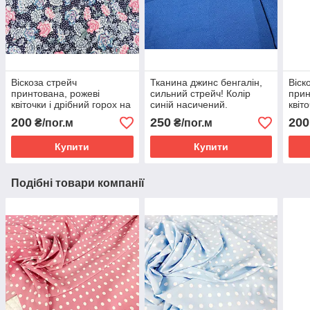
Віскоза стрейч
Тканина джинс бенгалін,
Віск
принтована, рожеві
сильний стрейч! Колір
прин
квіточки і дрібний горох на
синій насичений.
квіт
темно синьому фоні.
темн
200
250
200
₴/пог.м
₴/пог.м
(ширина 1,70м) №818
(шир
Купити
Купити
Подібні товари компанії