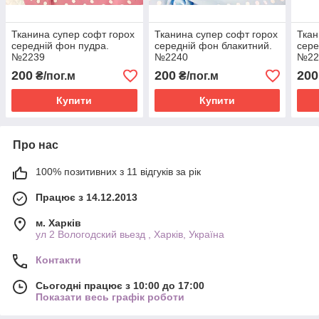
Тканина супер софт горох
Тканина супер софт горох
Ткан
середній фон пудра.
середній фон блакитний.
сере
№2239
№2240
№22
200
200
200
₴/пог.м
₴/пог.м
Купити
Купити
Про нас
100% позитивних з 11 відгуків за рік
Працює з 14.12.2013
м. Харків
ул 2 Вологодский вьезд , Харків, Україна
Контакти
Сьогодні працює з 10:00 до 17:00
Показати весь графік роботи