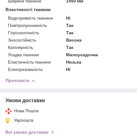
Ширина тканини
1450 мм
Властивості тканини
Водотривкість тканини
Ні
Повітропроникність
Так
Гігроскопічність
Так
Зносостійкість
Висока
Капілярність
Так
Усадка тканини
Малоусадочна
Еластичність тканини
Низька
Електризованість
Ні
Приховати
Умови доставки
Нова Пошта
Укрпошта
Всі умови доставки