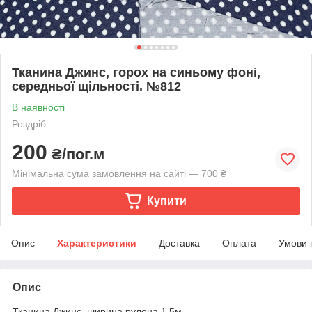
Тканина Джинс, горох на синьому фоні,
середньої щільності. №812
В наявності
Роздріб
200
₴/пог.м
Мінімальна сума замовлення на сайті — 700 ₴
Купити
Опис
Характеристики
Доставка
Оплата
Умови 
Опис
Тканина Джинс, ширина рулона 1,5м.