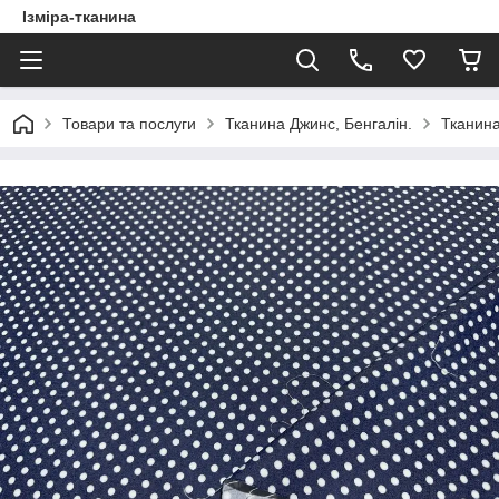
Ізміра-тканина
Товари та послуги
Тканина Джинс, Бенгалін.
Тканина