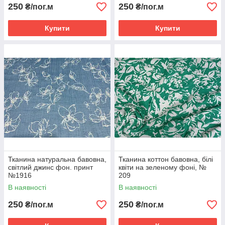
250
250
₴/пог.м
₴/пог.м
Купити
Купити
Тканина натуральна бавовна,
Тканина коттон бавовна, білі
світлий джинс фон. принт
квіти на зеленому фоні, №
№1916
209
В наявності
В наявності
250
250
₴/пог.м
₴/пог.м