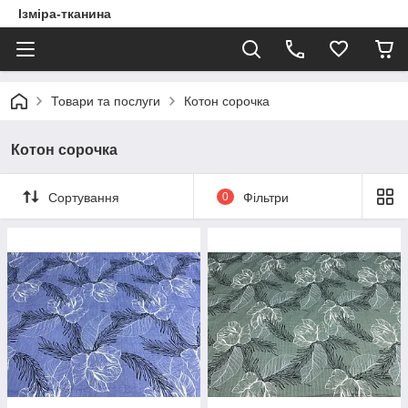
Ізміра-тканина
Товари та послуги
Котон сорочка
Котон сорочка
Сортування
0
Фільтри