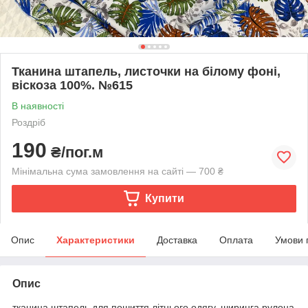
Тканина штапель, листочки на білому фоні,
віскоза 100%. №615
В наявності
Роздріб
190
₴/пог.м
Мінімальна сума замовлення на сайті — 700 ₴
Купити
Опис
Характеристики
Доставка
Оплата
Умови 
Опис
тканина штапель для пошиття літнього одягу, ширинга рулона