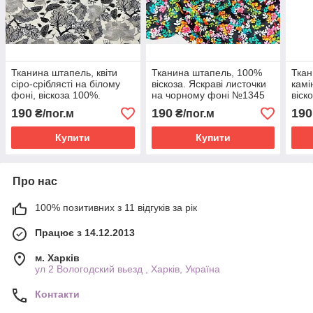
Тканина штапель, квіти
Тканина штапель, 100%
Ткан
сіро-сріблясті на білому
віскоза. Яскраві листочки
камі
фоні, віскоза 100%.
на чорному фоні №1345
віск
№2208
190
190
190
₴/пог.м
₴/пог.м
Купити
Купити
Про нас
100% позитивних з 11 відгуків за рік
Працює з 14.12.2013
м. Харків
ул 2 Вологодский вьезд , Харків, Україна
Контакти