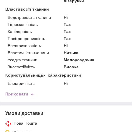
візерунки
Властивості тканини
Водотривкість тканини
Ні
Гігроскопічність
Так
Капілярність
Так
Повітропроникність
Так
Електризованість
Ні
Еластичність тканини
Низька
Усадка тканини
Малоусадочна
Зносостійкість
Висока
Користувальницькі характеристики
Електричність
Ні
Приховати
Умови доставки
Нова Пошта