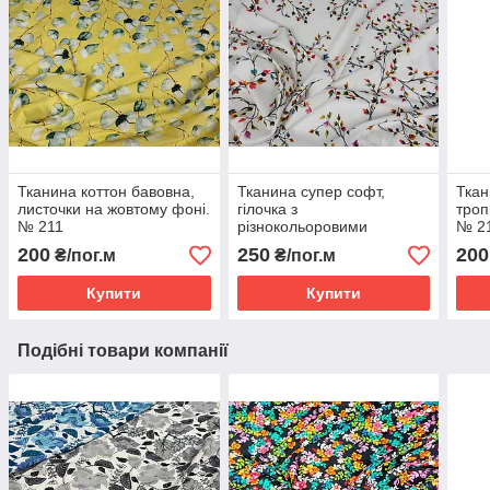
Тканина коттон бавовна,
Тканина супер софт,
Ткан
листочки на жовтому фоні.
гілочка з
троп
№ 211
різнокольоровими
№ 2
листочками на білому
200
250
200
₴/пог.м
₴/пог.м
фоні №722
Купити
Купити
Подібні товари компанії